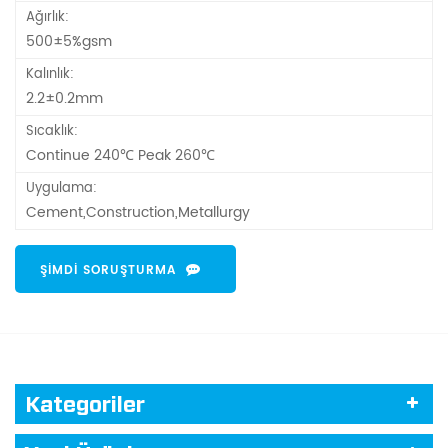
Ağırlık:
500±5%gsm
Kalınlık:
2.2±0.2mm
Sıcaklık:
Continue 240℃ Peak 260℃
Uygulama:
Cement,Construction,Metallurgy
ŞIMDI SORUŞTURMA
Kategoriler