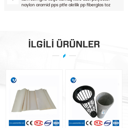
naylon aramid pps ptfe akrilik pp fiberglas toz
toplayıcı filtre torbası
ILGILI ÜRÜNLER