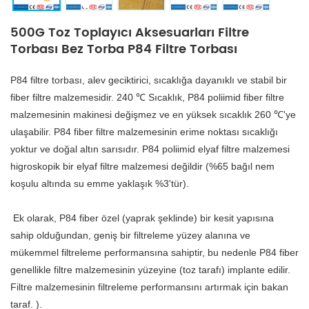
500G Toz Toplayıcı Aksesuarları Filtre
Torbası Bez Torba P84 Filtre Torbası
P84 filtre torbası, alev geciktirici, sıcaklığa dayanıklı ve stabil bir 
fiber filtre malzemesidir. 240 ℃ Sıcaklık, P84 poliimid fiber filtre 
malzemesinin makinesi değişmez ve en yüksek sıcaklık 260 ℃'ye 
ulaşabilir. P84 fiber filtre malzemesinin erime noktası sıcaklığı 
yoktur ve doğal altın sarısıdır. P84 poliimid elyaf filtre malzemesi 
higroskopik bir elyaf filtre malzemesi değildir (%65 bağıl nem 
koşulu altında su emme yaklaşık %3'tür).
 Ek olarak, P84 fiber özel (yaprak şeklinde) bir kesit yapısına 
sahip olduğundan, geniş bir filtreleme yüzey alanına ve 
mükemmel filtreleme performansına sahiptir, bu nedenle P84 fiber 
genellikle filtre malzemesinin yüzeyine (toz tarafı) implante edilir. 
Filtre malzemesinin filtreleme performansını artırmak için bakan 
taraf. ).