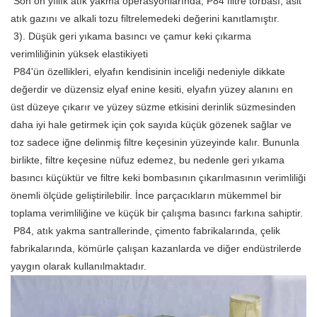
 Son on yıllık atık yakma operasyonlarında, P84 filtre torbası, asit 
atık gazını ve alkali tozu filtrelemedeki değerini kanıtlamıştır.
 3). Düşük geri yıkama basıncı ve çamur keki çıkarma 
verimliliğinin yüksek elastikiyeti
 P84'ün özellikleri, elyafın kendisinin inceliği nedeniyle dikkate 
değerdir ve düzensiz elyaf enine kesiti, elyafın yüzey alanını en 
üst düzeye çıkarır ve yüzey süzme etkisini derinlik süzmesinden 
daha iyi hale getirmek için çok sayıda küçük gözenek sağlar ve 
toz sadece iğne delinmiş filtre keçesinin yüzeyinde kalır. Bununla 
birlikte, filtre keçesine nüfuz edemez, bu nedenle geri yıkama 
basıncı küçüktür ve filtre keki bombasının çıkarılmasının verimliliği 
önemli ölçüde geliştirilebilir. İnce parçacıkların mükemmel bir 
toplama verimliliğine ve küçük bir çalışma basıncı farkına sahiptir.
 P84, atık yakma santrallerinde, çimento fabrikalarında, çelik 
fabrikalarında, kömürle çalışan kazanlarda ve diğer endüstrilerde 
yaygın olarak kullanılmaktadır.