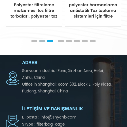
Polyester filtreleme
polyester harmanlama
malzemesi toz filtre
antistatik Toz toplama
torbaları, polyester toz
sistemleri için filtre
filtre torbası
torbası
ADRES
Sanyuan Industrial Zone, Xinzhan Area, Hefei,
Anhui, China
Office in Shanghai: Room 602, Block E, Poly Plaza,
Pudong, Shanghai, China
İLETIŞIM VE DANIŞMANLIK
info@shychb.com
E-posta :
filterbag-cage
Skype :