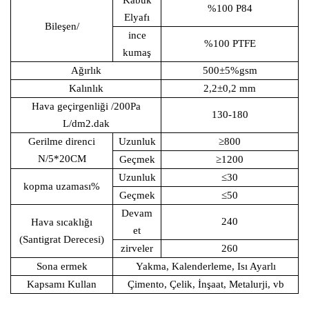
Kabuk
%100 P84
Elyafı
Bileşen/
ince
%100 PTFE
kumaş
Ağırlık
500±5%gsm
Kalınlık
2,2±0,2 mm
Hava geçirgenliği
/200Pa
130-180
L/dm2.dak
Gerilme direnci
Uzunluk
≥800
N/5*20CM
Geçmek
≥1200
Uzunluk
≤30
kopma uzaması
%
Geçmek
≤50
Devam
240
Hava sıcaklığı
et
(Santigrat Derecesi)
zirveler
260
Sona ermek
Yakma, Kalenderleme, Isı Ayarlı
Kapsamı Kullan
Çimento, Çelik, İnşaat, Metalurji, vb