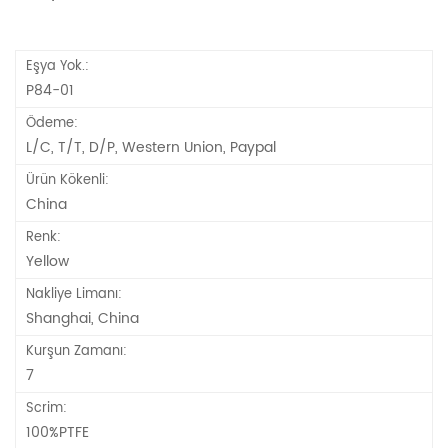
Eşya Yok.:
P84-01
Ödeme:
L/C, T/T, D/P, Western Union, Paypal
Ürün Kökenli:
China
Renk:
Yellow
Nakliye Limanı:
Shanghai, China
Kurşun Zamanı:
7
Scrim:
100%PTFE