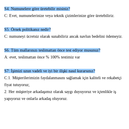
S4. Numunelere göre üretebilir misiniz?
C: Evet, numunelerinize veya teknik çizimlerinize göre üretebiliriz.
S5. Örnek politikanız nedir?
C: numuneyi ücretsiz olarak sunabiliriz ancak navlun bedelini ödemeyiz.
S6. Tüm mallarınızı teslimattan önce test ediyor musunuz?
A: evet, teslimattan önce % 100% testimiz var
S7: İşimizi uzun vadeli ve iyi bir ilişki nasıl kurarsınız?
C:1. Müşterilerimizin faydalanmasını sağlamak için kaliteli ve rekabetçi
fiyat tutuyoruz;
2. Her müşteriye arkadaşımız olarak saygı duyuyoruz ve içtenlikle iş
yapıyoruz ve onlarla arkadaş oluyoruz.