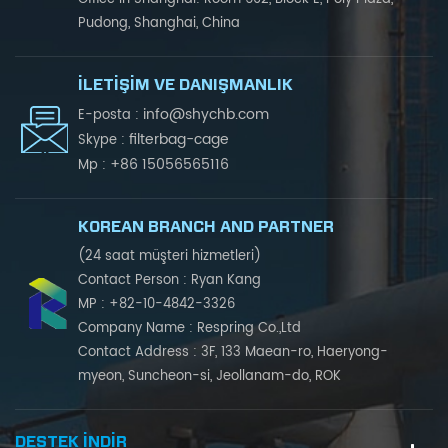
Pudong, Shanghai, China
İLETIŞIM VE DANIŞMANLIK
info@shychb.com
E-posta :
filterbag-cage
Skype :
+86 15056565116
Mp :
KOREAN BRANCH AND PARTNER
(24 saat müşteri hizmetleri)
Contact Person : Ryan Kang
MP : +82-10-4842-3326
Company Name : Respring Co.,Ltd
Contact Address : 3F, 133 Maean-ro, Haeryong-
myeon, Suncheon-si, Jeollanam-do, ROK
DESTEK INDIR