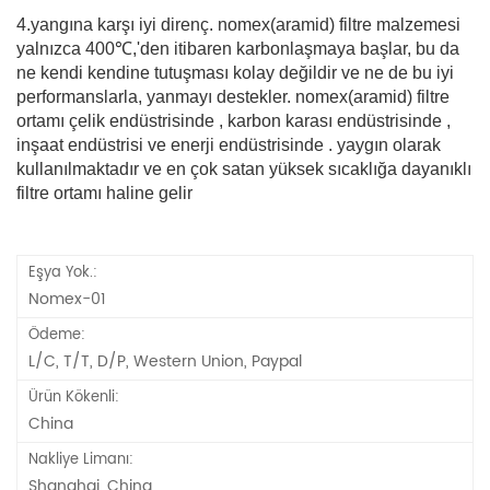
4.yangına karşı iyi direnç. nomex(aramid) filtre malzemesi
yalnızca 400℃,'den itibaren karbonlaşmaya başlar, bu da
ne kendi kendine tutuşması kolay değildir ve ne de bu iyi
performanslarla, yanmayı destekler. nomex(aramid) filtre
ortamı çelik endüstrisinde , karbon karası endüstrisinde ,
inşaat endüstrisi ve enerji endüstrisinde . yaygın olarak
kullanılmaktadır ve en çok satan yüksek sıcaklığa dayanıklı
filtre ortamı haline gelir
Eşya Yok.:
Nomex-01
Ödeme:
L/C, T/T, D/P, Western Union, Paypal
Ürün Kökenli:
China
Nakliye Limanı:
Shanghai, China