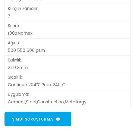
Kurşun Zamanı:
7
Scrim:
100%Nomex
Ağırlık:
500 550 600 gsm
Kalınlık:
2±0.2mm
Sıcaklık:
Continue 204℃ Peak 240℃
Uygulama:
Cement,Steel,Construction,Metallurgy
ŞIMDI SORUŞTURMA