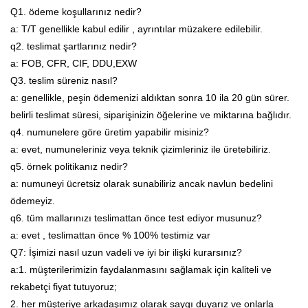
Q1. ödeme koşullarınız nedir?
a: T/T genellikle kabul edilir , ayrıntılar müzakere edilebilir.
q2. teslimat şartlarınız nedir?
a: FOB, CFR, CIF, DDU,EXW
Q3. teslim süreniz nasıl?
a: genellikle, peşin ödemenizi aldıktan sonra 10 ila 20 gün sürer.
belirli teslimat süresi, siparişinizin öğelerine ve miktarına bağlıdır.
q4. numunelere göre üretim yapabilir misiniz?
a: evet, numuneleriniz veya teknik çizimleriniz ile üretebiliriz.
q5. örnek politikanız nedir?
a: numuneyi ücretsiz olarak sunabiliriz ancak navlun bedelini
ödemeyiz.
q6. tüm mallarınızı teslimattan önce test ediyor musunuz?
a: evet , teslimattan önce % 100% testimiz var
Q7: İşimizi nasıl uzun vadeli ve iyi bir ilişki kurarsınız?
a:1. müşterilerimizin faydalanmasını sağlamak için kaliteli ve
rekabetçi fiyat tutuyoruz;
2. her müşteriye arkadaşımız olarak saygı duyarız ve onlarla