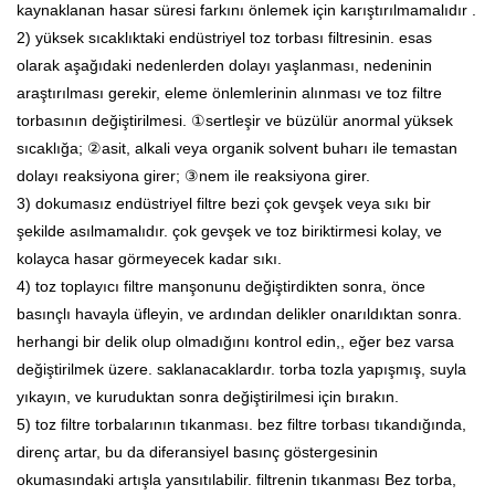
kaynaklanan hasar süresi farkını önlemek için karıştırılmamalıdır .
2) yüksek sıcaklıktaki endüstriyel toz torbası filtresinin. esas
olarak aşağıdaki nedenlerden dolayı yaşlanması, nedeninin
araştırılması gerekir, eleme önlemlerinin alınması ve toz filtre
torbasının değiştirilmesi. ①sertleşir ve büzülür anormal yüksek
sıcaklığa; ②asit, alkali veya organik solvent buharı ile temastan
dolayı reaksiyona girer; ③nem ile reaksiyona girer.
3) dokumasız endüstriyel filtre bezi çok gevşek veya sıkı bir
şekilde asılmamalıdır. çok gevşek ve toz biriktirmesi kolay, ve
kolayca hasar görmeyecek kadar sıkı.
4) toz toplayıcı filtre manşonunu değiştirdikten sonra, önce
basınçlı havayla üfleyin, ve ardından delikler onarıldıktan sonra.
herhangi bir delik olup olmadığını kontrol edin,, eğer bez varsa
değiştirilmek üzere. saklanacaklardır. torba tozla yapışmış, suyla
yıkayın, ve kuruduktan sonra değiştirilmesi için bırakın.
5) toz filtre torbalarının tıkanması. bez filtre torbası tıkandığında,
direnç artar, bu da diferansiyel basınç göstergesinin
okumasındaki artışla yansıtılabilir. filtrenin tıkanması Bez torba,