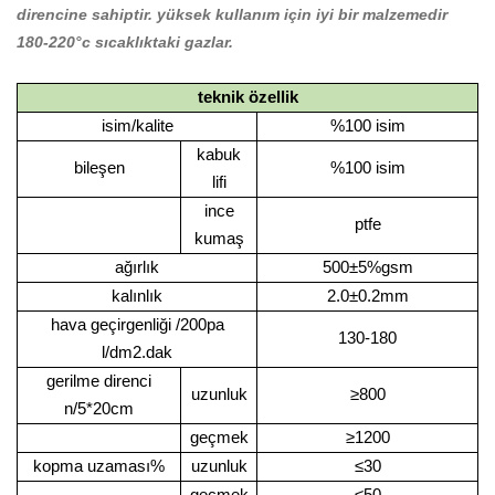
direncine sahiptir. yüksek kullanım için iyi bir malzemedir
180-220°c sıcaklıktaki gazlar.
teknik özellik
isim/kalite
%100 isim
kabuk
bileşen
%100 isim
lifi
ince
ptfe
kumaş
ağırlık
500±5%gsm
kalınlık
2.0±0.2mm
hava geçirgenliği
/200pa
130-180
l/dm2.dak
gerilme direnci
uzunluk
≥800
n/5*20cm
geçmek
≥1200
kopma uzaması
%
uzunluk
≤30