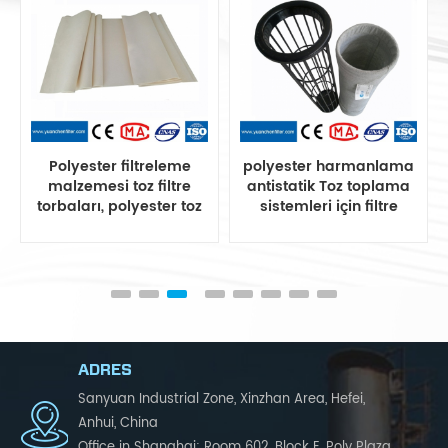
Polyester filtreleme
polyester harmanlama
malzemesi toz filtre
antistatik Toz toplama
torbaları, polyester toz
sistemleri için filtre
filtre torbası
torbası
ADRES
Sanyuan Industrial Zone, Xinzhan Area, Hefei,
Anhui, China
Office in Shanghai: Room 602, Block E, Poly Plaza,