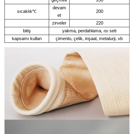
geçmek
≤50
devam
sıcaklık
℃
200
et
zirveler
220
bitiş
yakma, perdahlama, ısı seti
kapsamı kullan
çimento, çelik, inşaat, metalurji, vb