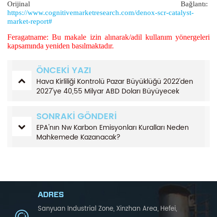
Orijinal Bağlantı:
https://www.cognitivemarketresearch.com/denox-scr-catalyst-
market-report#
Feragatname: Bu makale izin alınarak/adil kullanım yönergeleri
kapsamında yeniden basılmaktadır.
ÖNCEKI YAZI
Hava Kirliliği Kontrolü Pazar Büyüklüğü 2022'den
2027'ye 40,55 Milyar ABD Doları Büyüyecek
SONRAKI GÖNDERI
EPA'nın Nw Karbon Emisyonları Kuralları Neden
Mahkemede Kazanacak?
ADRES
Sanyuan Industrial Zone, Xinzhan Area, Hefei,