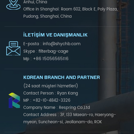
Anhui, China
Office in Shanghai: Room 602, Block E, Poly Plaza,
Pudong, Shanghai, China
İLETIŞIM VE DANIŞMANLIK
info@shychb.com
E-posta :
filterbag-cage
Skype :
+86 15056565116
Mp :
KOREAN BRANCH AND PARTNER
(24 saat müşteri hizmetleri)
Contact Person : Ryan Kang
MP : +82-10-4842-3326
Company Name : Respring Co.,Ltd
Contact Address : 3F, 133 Maean-ro, Haeryong-
myeon, Suncheon-si, Jeollanam-do, ROK