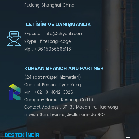
Pudong, Shanghai, China
İLETIŞIM VE DANIŞMANLIK
info@shychb.com
E-posta :
filterbag-cage
Skype :
+86 15056565116
Mp :
KOREAN BRANCH AND PARTNER
(24 saat müşteri hizmetleri)
Contact Person : Ryan Kang
MP : +82-10-4842-3326
Company Name : Respring Co.,Ltd
Contact Address : 3F, 133 Maean-ro, Haeryong-
myeon, Suncheon-si, Jeollanam-do, ROK
DESTEK INDIR