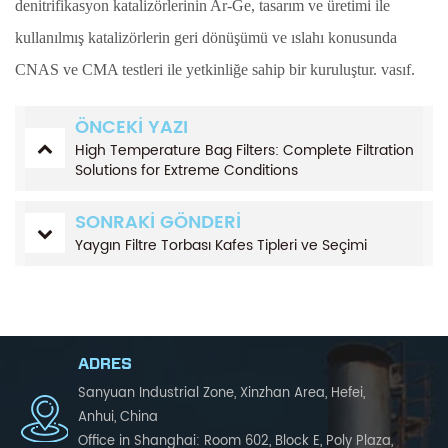
denitrifikasyon katalizörlerinin Ar-Ge, tasarım ve üretimi ile
kullanılmış katalizörlerin geri dönüşümü ve ıslahı konusunda
CNAS ve CMA testleri ile yetkinliğe sahip bir kuruluştur. vasıf.
ÖNCEKI YAZI
High Temperature Bag Filters: Complete Filtration
Solutions for Extreme Conditions
SONRAKI GÖNDERI
Yaygın Filtre Torbası Kafes Tipleri ve Seçimi
ADRES
Sanyuan Industrial Zone, Xinzhan Area, Hefei,
Anhui, China
Office in Shanghai: Room 602, Block E, Poly Plaza,