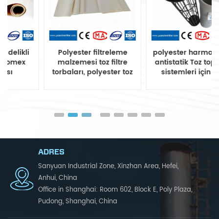
Polyester filtreleme
polyester harmanlama
malzemesi toz filtre
antistatik Toz toplama
torbaları, polyester toz
sistemleri için filtre
filtre torbası
torbası
ADRES
Sanyuan Industrial Zone, Xinzhan Area, Hefei,
Anhui, China
Office in Shanghai: Room 602, Block E, Poly Plaza,
Pudong, Shanghai, China