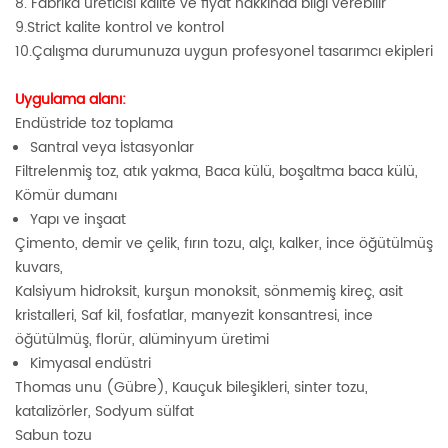
8. Fabrika üreticisi kalite ve fiyat hakkında bilgi verebilir
9.Strict kalite kontrol ve kontrol
10.Çalışma durumunuza uygun profesyonel tasarımcı ekipleri
Uygulama alanı:
Endüstride toz toplama
Santral veya İstasyonlar
Filtrelenmiş toz, atık yakma, Baca külü, boşaltma baca külü,
Kömür dumanı
Yapı ve inşaat
Çimento, demir ve çelik, fırın tozu, alçı, kalker, ince öğütülmüş
kuvars,
Kalsiyum hidroksit, kurşun monoksit, sönmemiş kireç, asit
kristalleri, Saf kil, fosfatlar, manyezit konsantresi, ince
öğütülmüş, florür, alüminyum üretimi
Kimyasal endüstri
Thomas unu (Gübre), Kauçuk bileşikleri, sinter tozu,
katalizörler, Sodyum sülfat
Sabun tozu