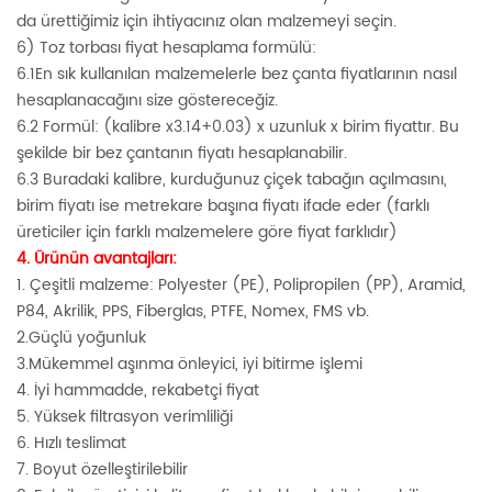
da ürettiğimiz için ihtiyacınız olan malzemeyi seçin.
6) Toz torbası fiyat hesaplama formülü:
6.1En sık kullanılan malzemelerle bez çanta fiyatlarının nasıl
hesaplanacağını size göstereceğiz.
6.2 Formül: (kalibre x3.14+0.03) x uzunluk x birim fiyattır. Bu
şekilde bir bez çantanın fiyatı hesaplanabilir.
6.3 Buradaki kalibre, kurduğunuz çiçek tabağın açılmasını,
birim fiyatı ise metrekare başına fiyatı ifade eder (farklı
üreticiler için farklı malzemelere göre fiyat farklıdır)
4. Ürünün avantajları:
1. Çeşitli malzeme: Polyester (PE), Polipropilen (PP), Aramid,
P84, Akrilik, PPS, Fiberglas, PTFE, Nomex, FMS vb.
2.Güçlü yoğunluk
3.Mükemmel aşınma önleyici, iyi bitirme işlemi
4. İyi hammadde, rekabetçi fiyat
5. Yüksek filtrasyon verimliliği
6. Hızlı teslimat
7. Boyut özelleştirilebilir