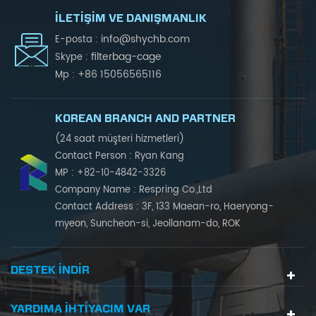
İLETIŞIM VE DANIŞMANLIK
info@shychb.com
E-posta :
filterbag-cage
Skype :
+86 15056565116
Mp :
KOREAN BRANCH AND PARTNER
(24 saat müşteri hizmetleri)
Contact Person : Ryan Kang
MP : +82-10-4842-3326
Company Name : Respring Co.,Ltd
Contact Address : 3F, 133 Maean-ro, Haeryong-
myeon, Suncheon-si, Jeollanam-do, ROK
DESTEK INDIR
YARDIMA IHTIYACIM VAR