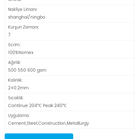
Nakliye Limanı:
shanghai/ningbo
Kurşun Zamanı:
7
Scrim:
100%Nomex
Ağırlık:
500 550 600 gsm
Kalınlık:
2±0.2mm
Sıcaklık:
Continue 204℃ Peak 240℃
Uygulama:
Cement,Steel,Construction,Metallurgy