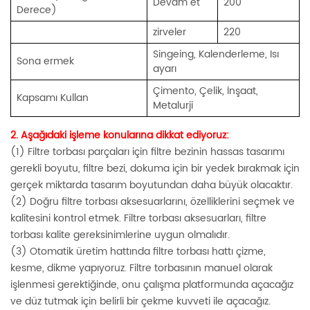
Devam et
200
Derece)
zirveler
220
Singeing, Kalenderleme, Isı
Sona ermek
ayarı
Çimento, Çelik, İnşaat,
Kapsamı Kullan
Metalurji
2. Aşağıdaki işleme konularına dikkat ediyoruz:
(1) Filtre torbası parçaları için filtre bezinin hassas tasarımı
gerekli boyutu, filtre bezi, dokuma için bir yedek bırakmak için
gerçek miktarda tasarım boyutundan daha büyük olacaktır.
(2) Doğru filtre torbası aksesuarlarını, özelliklerini seçmek ve
kalitesini kontrol etmek. Filtre torbası aksesuarları, filtre
torbası kalite gereksinimlerine uygun olmalıdır.
(3) Otomatik üretim hattında filtre torbası hattı çizme,
kesme, dikme yapıyoruz. Filtre torbasının manuel olarak
işlenmesi gerektiğinde, onu çalışma platformunda açacağız
ve düz tutmak için belirli bir çekme kuvveti ile açacağız.