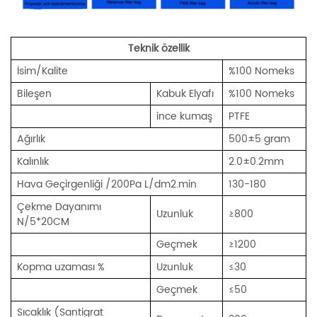
Teknik özellik
İsim/Kalite
%100 Nomeks
Bileşen
Kabuk Elyafı
%100 Nomeks
ince kumaş
PTFE
Ağırlık
500±5 gram
Kalınlık
2.0±0.2mm
Hava Geçirgenliği /200Pa L/dm2.min
130-180
Çekme Dayanımı
Uzunluk
≥800
N/5*20CM
Geçmek
≥1200
Kopma uzaması %
Uzunluk
≤30
Geçmek
≤50
Sıcaklık (Santigrat