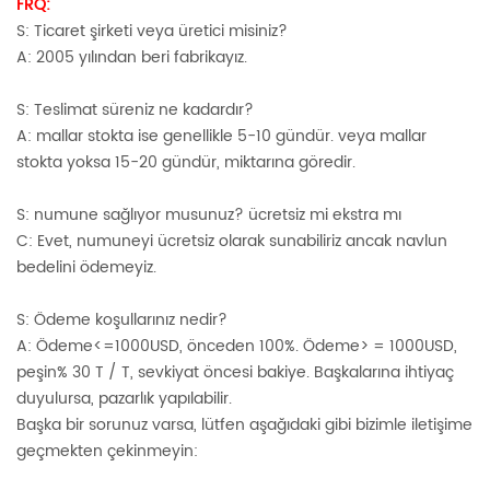
FRQ:
S: Ticaret şirketi veya üretici misiniz?
A: 2005 yılından beri fabrikayız.
S: Teslimat süreniz ne kadardır?
A: mallar stokta ise genellikle 5-10 gündür. veya mallar
stokta yoksa 15-20 gündür, miktarına göredir.
S: numune sağlıyor musunuz? ücretsiz mi ekstra mı
C: Evet, numuneyi ücretsiz olarak sunabiliriz ancak navlun
bedelini ödemeyiz.
S: Ödeme koşullarınız nedir?
A: Ödeme<=1000USD, önceden 100%. Ödeme> = 1000USD,
peşin% 30 T / T, sevkiyat öncesi bakiye. Başkalarına ihtiyaç
duyulursa, pazarlık yapılabilir.
Başka bir sorunuz varsa, lütfen aşağıdaki gibi bizimle iletişime
geçmekten çekinmeyin: