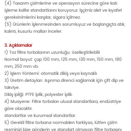
(4) Tasarım çizimlerine ve operasyon sürecine göre katı
işleme kalite standartlarını koruyoruz. İşçimiz alet ve kıyafet
gereksinimlerini karşılar, sigara içilmez.
(5) Ürünlerin işlenmesinden sorumluyuz ve başlangıçta atık,
kalıntı, kusurlu malları inceler.
3. Açıklamalar
1) Toz filtre torbalarının uzunluğu: özelleştirilebilir
Normal boyut: çap 100 mm, 125 mm, 130 mm, 150 mm, 180
mm, 250 mm vb.
2) İşlem Yöntemi: otomatik dikiş veya kaynaklı
3) Üretim detayları: Aşınma direnci sağlamak için çift dip ve
takviye.
Dikiş ipliği: PTFE iplik, polyester iplik.
4) Muayene: Filtre torbaları ulusal standartlara, endüstriye
göre olacaktır.
standartlar ve kurumsal standartlar.
5) Gerekli filtre torbanız normalden farklıysa, lütfen çizim
resminizi bize gönderin ve standart olmayan filtre torbasını