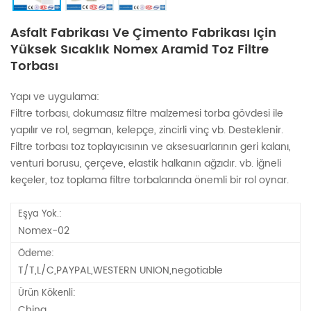
Asfalt Fabrikası Ve Çimento Fabrikası Için
Yüksek Sıcaklık Nomex Aramid Toz Filtre
Torbası
Yapı ve uygulama:
Filtre torbası, dokumasız filtre malzemesi torba gövdesi ile
yapılır ve rol, segman, kelepçe, zincirli vinç vb. Desteklenir.
Filtre torbası toz toplayıcısının ve aksesuarlarının geri kalanı,
venturi borusu, çerçeve, elastik halkanın ağzıdır. vb. İğneli
keçeler, toz toplama filtre torbalarında önemli bir rol oynar.
Eşya Yok.:
Nomex-02
Ödeme:
T/T,L/C,PAYPAL,WESTERN UNION,negotiable
Ürün Kökenli:
China