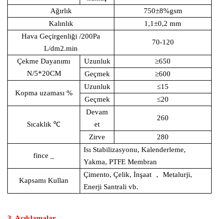
Ağırlık
750±8%gsm
Kalınlık
1,1±0,2 mm
Hava Geçirgenliği
/200Pa
70-120
L/dm2.min
Çekme Dayanımı
Uzunluk
≥650
N/5*20CM
Geçmek
≥600
Uzunluk
≤15
Kopma uzaması
%
Geçmek
≤20
Devam
260
Sıcaklık
℃
et
Zirve
280
Isı Stabilizasyonu, Kalenderleme,
fince
_
Yakma, PTFE Membran
Çimento, Çelik, İnşaat
，
Metalurji,
Kapsamı Kullan
Enerji Santrali vb.
3. Açıklamalar