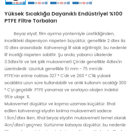
Yüksek Sıcaklığa Dayanıklı Endüstriyel %100
PTFE Filtre Torbaları
Beyaz elyaf, film ayırma yöntemiyle üretildiğinden,
incelikteki dispersiyon nispeten büyüktür, genellikle 2 dtex ila
10 dtex arasındadır. Kahverengi lif ıslak eğrilmiştir, bu nedenle
lif inceliği nispeten sabittir. Şu anda, yabancı ülkelerde
3.3dtex'tir ve tek iplik mukavemeti Çin'de genellikle 4dtex'in
üzerindedir. Uzunluk genellikle 51 mm ~ 75 mm'dir.
PTFE'nin erime noktası 327
° C'dir ve 260
° C'lik
yüksek
sıcaklıkta uzun süre kullanılabilir
ve anlık kullanım sıcaklığı 300
°
C'yi geçebilir. PTFE yanamaz ve sınırlayıcı oksijen indeksi
95'e ulaşır. %.
Mukavemet düşüktür ve kopma uzaması küçüktür. İthal
edilen kahverengi elyafın kırılma mukavemeti sadece
1.9cn/dtex iken, ithal beyaz elyafın mukavemeti temel olarak
4cn/dtex'i geçmez. Sürtünme katsayısı düşüktür, bu nedenle