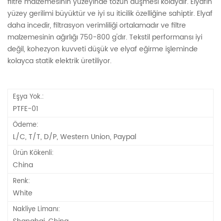
filtre malzemesinin yüzeyinde tozun düşmesi kolaydır. Elyafın
yüzey gerilimi büyüktür ve iyi su iticilik özelliğine sahiptir. Elyaf
daha incedir, filtrasyon verimliliği ortalamadır ve filtre
malzemesinin ağırlığı 750-800 g'dır. Tekstil performansı iyi
değil, kohezyon kuvveti düşük ve elyaf eğirme işleminde
kolayca statik elektrik üretiliyor.
Eşya Yok.:
PTFE-01
Ödeme:
L/C, T/T, D/P, Western Union, Paypal
Ürün Kökenli:
China
Renk:
White
Nakliye Limanı: