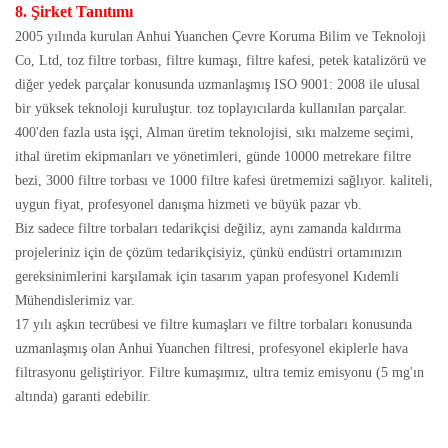
8. Şirket Tanıtımı
2005 yılında kurulan Anhui Yuanchen Çevre Koruma Bilim ve Teknoloji
Co, Ltd, toz filtre torbası, filtre kumaşı, filtre kafesi, petek katalizörü ve
diğer yedek parçalar konusunda uzmanlaşmış ISO 9001: 2008 ile ulusal
bir yüksek teknoloji kuruluştur. toz toplayıcılarda kullanılan parçalar.
400'den fazla usta işçi, Alman üretim teknolojisi, sıkı malzeme seçimi,
ithal üretim ekipmanları ve yönetimleri, günde 10000 metrekare filtre
bezi, 3000 filtre torbası ve 1000 filtre kafesi üretmemizi sağlıyor. kaliteli,
uygun fiyat, profesyonel danışma hizmeti ve büyük pazar vb.
Biz sadece filtre torbaları tedarikçisi değiliz, aynı zamanda kaldırma
projeleriniz için de çözüm tedarikçisiyiz, çünkü endüstri ortamınızın
gereksinimlerini karşılamak için tasarım yapan profesyonel Kıdemli
Mühendislerimiz var.
17 yılı aşkın tecrübesi ve filtre kumaşları ve filtre torbaları konusunda
uzmanlaşmış olan Anhui Yuanchen filtresi, profesyonel ekiplerle hava
filtrasyonu geliştiriyor. Filtre kumaşımız, ultra temiz emisyonu (5 mg'ın
altında) garanti edebilir.