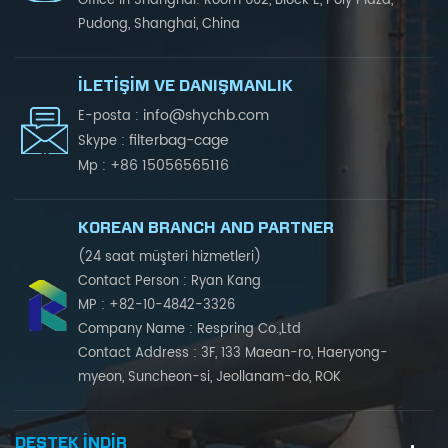
Office in Shanghai: Room 602, Block E, Poly Plaza,
Pudong, Shanghai, China
İLETIŞIM VE DANIŞMANLIK
info@shychb.com
E-posta :
filterbag-cage
Skype :
+86 15056565116
Mp :
KOREAN BRANCH AND PARTNER
(24 saat müşteri hizmetleri)
Contact Person : Ryan Kang
MP : +82-10-4842-3326
Company Name : Respring Co.,Ltd
Contact Address : 3F, 133 Maean-ro, Haeryong-
myeon, Suncheon-si, Jeollanam-do, ROK
DESTEK INDIR