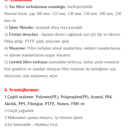
1)
Toz filtre torbalarının uzunluğu:
özelleştirilebilir
Normal boyut: çap 100 mm, 125 mm, 130 mm, 150 mm, 180 mm, 250
mm vb.
2)
İşlem Metodu:
otomatik dikiş veya kaynaklı
3)
Üretim detayları
: Aşınma direnci sağlamak için çift dip ve takviye.
Dikiş ipliği: PTFE iplik, polyester iplik.
4)
Muayene:
Filtre torbaları ulusal standartlara, endüstri standartlarına
ve işletme standartlarına uygun olacaktır.
5)
Gerekli filtre torbanız
normalden farklıysa, lütfen çizim resminizi
bize gönderin ve standart olmayan filtre torbasını da ürettiğimiz için
ihtiyacınız olan malzemeyi seçin.
4. Avantajlarımız:
1.Çeşitli malzeme: Polyester(PE), Polipropilen(PP), Aramid, P84,
Akrilik, PPS, Fiberglas, PTFE, Nomex, FMS vb
2.Güçlü yoğunluk
3.Mükemmel aşınma önleyici, iyi bitirme işlemi
4.İyi hammadde , rekabetçi fiyat