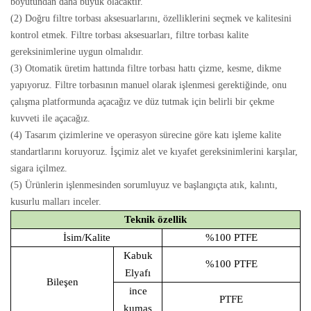
boyutundan daha büyük olacaktır.
(2) Doğru filtre torbası aksesuarlarını, özelliklerini seçmek ve kalitesini
kontrol etmek. Filtre torbası aksesuarları, filtre torbası kalite
gereksinimlerine uygun olmalıdır.
(3) Otomatik üretim hattında filtre torbası hattı çizme, kesme, dikme
yapıyoruz. Filtre torbasının manuel olarak işlenmesi gerektiğinde, onu
çalışma platformunda açacağız ve düz tutmak için belirli bir çekme
kuvveti ile açacağız.
(4) Tasarım çizimlerine ve operasyon sürecine göre katı işleme kalite
standartlarını koruyoruz. İşçimiz alet ve kıyafet gereksinimlerini karşılar,
sigara içilmez.
(5) Ürünlerin işlenmesinden sorumluyuz ve başlangıçta atık, kalıntı,
kusurlu malları inceler.
Teknik özellik
İsim/Kalite
%100 PTFE
Kabuk
%100 PTFE
Elyafı
Bileşen
ince
PTFE
kumaş