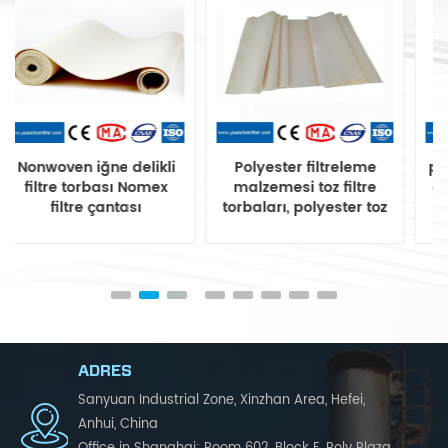
Polyester filtreleme
polyester harmanlama
malzemesi toz filtre
antistatik Toz toplama
torbaları, polyester toz
sistemleri için filtre
filtre torbası
torbası
ADRES
Sanyuan Industrial Zone, Xinzhan Area, Hefei,
Anhui, China