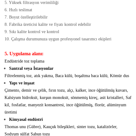
5. Yüksek filtrasyon verimliliği
6. Hızlı teslimat
7. Boyut özelleştirilebilir
8. Fabrika üreticisi kalite ve fiyatı kontrol edebilir
9. Sıkı kalite kontrol ve kontrol
10. Çalışma durumunuza uygun profesyonel tasarımcı ekipleri
5. Uygulama alanı:
Endüstride toz toplama
Santral veya İstasyonlar
Filtrelenmiş toz, atık yakma, Baca külü, boşaltma baca külü, Kömür dus
Yapı ve inşaat
Çimento, demir ve çelik, fırın tozu, alçı, kalker, ince öğütülmüş kuvars,
Kalsiyum hidroksit, kurşun monoksit, sönmemiş kireç, asit kristalleri, Saf
kil, fosfatlar, manyezit konsantresi, ince öğütülmüş, florür,
alüminyum
üretimi
Kimyasal endüstri
Thomas unu (Gübre), Kauçuk bileşikleri, sinter tozu, katalizörler,
Sodyum sülfat
Sabun tozu