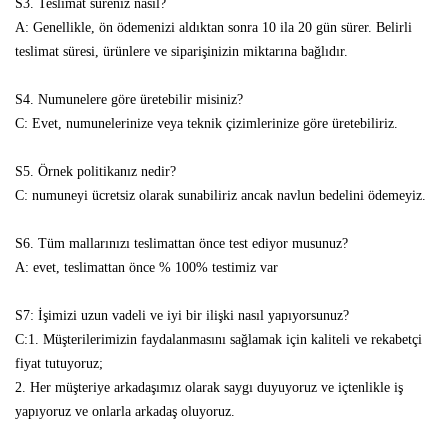
S3. Teslimat süreniz nasıl?
A: Genellikle, ön ödemenizi aldıktan sonra 10 ila 20 gün sürer. Belirli
teslimat süresi, ürünlere ve siparişinizin miktarına bağlıdır.
S4. Numunelere göre üretebilir misiniz?
C: Evet, numunelerinize veya teknik çizimlerinize göre üretebiliriz.
S5. Örnek politikanız nedir?
C: numuneyi ücretsiz olarak sunabiliriz ancak navlun bedelini ödemeyiz.
S6. Tüm mallarınızı teslimattan önce test ediyor musunuz?
A: evet, teslimattan önce % 100% testimiz var
S7: İşimizi uzun vadeli ve iyi bir ilişki nasıl yapıyorsunuz?
C:1. Müşterilerimizin faydalanmasını sağlamak için kaliteli ve rekabetçi
fiyat tutuyoruz;
2. Her müşteriye arkadaşımız olarak saygı duyuyoruz ve içtenlikle iş
yapıyoruz ve onlarla arkadaş oluyoruz.