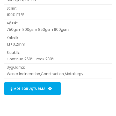
Shanghai, China
Scrim:
100% PTFE
Ağırlık:
750gsm 800gsm 850gsm 900gsm
Kalınlık:
1.1±0.2mm
Sıcaklık:
Continue 260℃ Peak 280℃
Uygulama:
Waste incineration,Construction,Metallurgy
ŞIMDI SORUŞTURMA