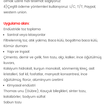
olmak üzere hızlı teslimat sağlıyoruz
4)Çeşitli ödeme yöntemleri kullanıyoruz: L/C, T/T, Paypal,
western union.
Uygulama alanı:
Endüstride toz toplama
Santral veya İstasyonlar
Filtrelenmiş toz, atık yakma, Baca külü, boşaltma baca külü,
Kömür dumanı
Yapı ve inşaat
Çimento, demir ve çelik, fırın tozu, alçı, kalker, ince öğütülmüş
kuvars,
Kalsiyum hidroksit, kurşun monoksit, sönmemiş kireç, asit
kristalleri, Saf kil, fosfatlar, manyezit konsantresi, ince
öğütülmüş, florür, alüminyum üretimi
Kimyasal endüstri
Thomas unu (Gübre), Kauçuk bileşikleri, sinter tozu,
katalizörler, Sodyum sülfat
Sabun tozu