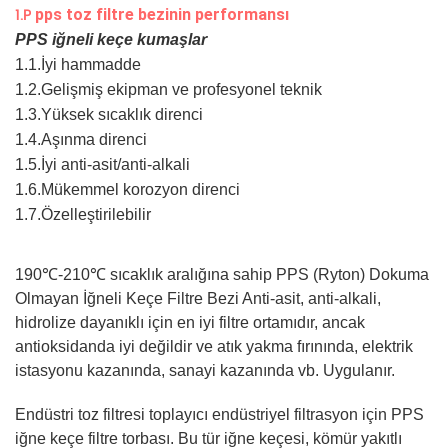
1.P
pps toz filtre bezinin performansı
PPS iğneli keçe kumaşlar
1.1.İyi hammadde
1.2.Gelişmiş ekipman ve profesyonel teknik
1.3.Yüksek sıcaklık direnci
1.4.Aşınma direnci
1.5.İyi anti-asit/anti-alkali
1.6.Mükemmel korozyon direnci
1.7.Özelleştirilebilir
190℃-210℃ sıcaklık aralığına sahip PPS (Ryton) Dokuma
Olmayan İğneli Keçe Filtre Bezi Anti-asit, anti-alkali,
hidrolize dayanıklı için en iyi filtre ortamıdır, ancak
antioksidanda iyi değildir ve atık yakma fırınında, elektrik
istasyonu kazanında, sanayi kazanında vb. Uygulanır.
Endüstri toz filtresi toplayıcı endüstriyel filtrasyon için PPS
iğne keçe filtre torbası. Bu tür iğne keçesi, kömür yakıtlı