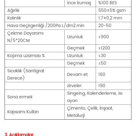
ince kumaş
%100 BES
Ağırlık
550±5% gsm
Kalınlık
1,7±0,2 mm
Hava Geçirgenliği /200Pa L/dm2.min
20-50
Çekme Dayanımı
Uzunluk
≥900
N/5*20CM
Geçmek
≥1200
Kopma uzaması %
Uzunluk
≤30
Geçmek
≤50
Sıcaklık (Santigrat
Devam et
160
Derece)
zirveler
190
Singeing, Kalenderleme, Isı
Sona ermek
ayarı
Çimento, Çelik, İnşaat,
Kapsamı Kullan
Metalurji
3. Açıklamalar