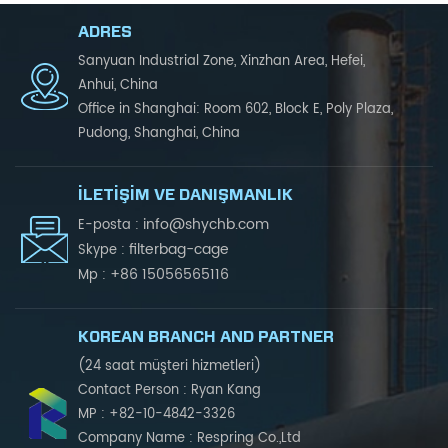
ADRES
Sanyuan Industrial Zone, Xinzhan Area, Hefei,
Anhui, China
Office in Shanghai: Room 602, Block E, Poly Plaza,
Pudong, Shanghai, China
İLETIŞIM VE DANIŞMANLIK
info@shychb.com
E-posta :
filterbag-cage
Skype :
+86 15056565116
Mp :
KOREAN BRANCH AND PARTNER
(24 saat müşteri hizmetleri)
Contact Person : Ryan Kang
MP : +82-10-4842-3326
Company Name : Respring Co.,Ltd