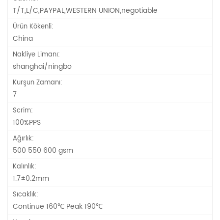
T/T,L/C,PAYPAL,WESTERN UNION,negotiable
Ürün Kökenli:
China
Nakliye Limanı:
shanghai/ningbo
Kurşun Zamanı:
7
Scrim:
100%PPS
Ağırlık:
500 550 600 gsm
Kalınlık:
1.7±0.2mm
Sıcaklık:
Continue 160℃ Peak 190℃