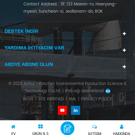
Contact Address : 3F, 133 Maean-ro, Haeryong-
myeon, Suncheon-si, Jeollanam-do, ROK
DESTEK INDIR
YARDIMA IHTIYACIM VAR
ABDYE ABONE OLUN
© 2026 Anhui Yuanchen Environmental Production Science &
Technology Co,Ltd. |
IPv6 ağı desteklendi
BLOG
|
SITE HARITASI
|
XML
|
PRIVACY POLICY
EV
ÜRÜN:% S
İLETIŞIM
HAKKINDA