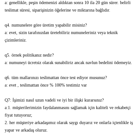
a: genellikle, peşin ödemenizi aldıktan sonra 10 ila 20 gün sürer. belirli
teslimat süresi, siparişinizin öğelerine ve miktarına bağlıdır.
q4. numunelere göre üretim yapabilir misiniz?
a: evet, sizin tarafınızdan üretebiliriz
numuneleriniz veya teknik
çizimleriniz.
q5. örnek politikanız nedir?
a: numuneyi ücretsiz olarak sunabiliriz ancak navlun bedelini ödemeyiz.
q6. tüm mallarınızı teslimattan önce test ediyor musunuz?
a: evet , teslimattan önce % 100% testimiz var
Q7: İşimizi nasıl uzun vadeli ve iyi bir ilişki kurarsınız?
a:1. müşterilerimizin faydalanmasını sağlamak için kaliteli ve rekabetçi
fiyat tutuyoruz;
2. her müşteriye arkadaşımız olarak saygı duyarız ve onlarla içtenlikle iş
yapar ve arkadaş oluruz.