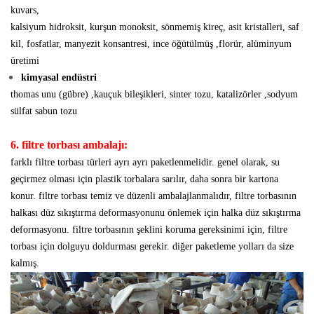
kuvars,
kalsiyum hidroksit, kurşun monoksit, sönmemiş kireç, asit kristalleri, saf
kil, fosfatlar, manyezit konsantresi, ince öğütülmüş ,florür,
alüminyum
üretimi
kimyasal endüstri
thomas unu (gübre) ,kauçuk bileşikleri, sinter tozu, katalizörler ,sodyum
sülfat
sabun tozu
6. filtre torbası ambalajı:
farklı filtre torbası türleri ayrı ayrı paketlenmelidir. genel olarak, su
geçirmez olması için plastik torbalara sarılır, daha sonra bir kartona
konur. filtre torbası temiz ve düzenli ambalajlanmalıdır, filtre torbasının
halkası düz sıkıştırma deformasyonunu önlemek için halka düz sıkıştırma
deformasyonu. filtre torbasının şeklini koruma gereksinimi için, filtre
torbası için dolguyu doldurması gerekir. diğer paketleme yolları da size
kalmış.