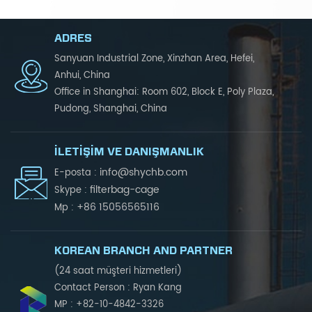
ADRES
Sanyuan Industrial Zone, Xinzhan Area, Hefei,
Anhui, China
Office in Shanghai: Room 602, Block E, Poly Plaza,
Pudong, Shanghai, China
İLETIŞIM VE DANIŞMANLIK
info@shychb.com
E-posta :
filterbag-cage
Skype :
+86 15056565116
Mp :
KOREAN BRANCH AND PARTNER
(24 saat müşteri hizmetleri)
Contact Person : Ryan Kang
MP : +82-10-4842-3326