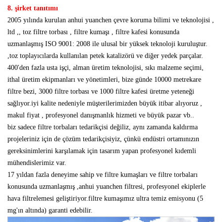
8. şirket tanıtımı
2005 yılında kurulan anhui yuanchen çevre koruma bilimi ve teknolojisi ,
ltd ,, toz filtre torbası , filtre kumaşı , filtre kafesi konusunda
uzmanlaşmış ISO 9001: 2008 ile ulusal bir yüksek teknoloji kuruluştur.
,toz toplayıcılarda kullanılan petek katalizörü ve diğer yedek parçalar.
400'den fazla usta işçi, alman üretim teknolojisi, sıkı malzeme seçimi,
ithal üretim ekipmanları ve yönetimleri, bize günde 10000 metrekare
filtre bezi, 3000 filtre torbası ve 1000 filtre kafesi üretme yeteneği
sağlıyor.iyi kalite nedeniyle müşterilerimizden büyük itibar alıyoruz ,
makul fiyat , profesyonel danışmanlık hizmeti ve büyük pazar vb..
biz sadece filtre torbaları tedarikçisi değiliz, aynı zamanda kaldırma
projeleriniz için de çözüm tedarikçisiyiz, çünkü endüstri ortamınızın
gereksinimlerini karşılamak için tasarım yapan profesyonel kıdemli
mühendislerimiz var.
17 yıldan fazla deneyime sahip ve filtre kumaşları ve filtre torbaları
konusunda uzmanlaşmış ,anhui yuanchen filtresi, profesyonel ekiplerle
hava filtrelemesi geliştiriyor.filtre kumaşımız ultra temiz emisyonu (5
mg'ın altında) garanti edebilir.