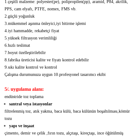
1.çeşitli malzeme: polyester(pe), polipropilen(pp), aramid, P84, akrilik,
PPS, cam elyafı, PTFE, nomex, FMS vb.
2.güçlü yoğunluk
3.mükemmel aşınma önleyici,iyi bitirme işlemi
4.iyi hammadde, rekabetçi fiyat
5.yüksek filtrasyon verimliliği
6.hızlı teslimat
7.boyut özelleştirilebilir
8.fabrika üreticisi kalite ve fiyatı kontrol edebilir
9.sıkı kalite kontrol ve kontrol
Çalışma durumunuza uygun 10.profesyonel tasarımcı ekibi
5/. uygulama alanı:
endüstride toz toplama
santral veya istasyonlar
filtrelenmiş toz, atık yakma, baca külü, baca külünün boşaltılması,kömür
tozu
yapı ve inşaat
çimento, demir ve çelik ,fırın tozu, alçıtaşı, kireçtaşı, ince öğütülmüş