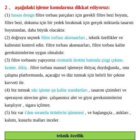
2 、 aşağıdaki işleme konularına dikkat ediyoruz:
(1)
hassas desi
gn
filtre torbası parçaları için gerekli filtre bezi boyutu,
filtre bezi, dokuma için bir yedek bırakmak için gerçek miktarda tasarım
boyutundan, daha büyük olacaktır.
(2) doğruyu seçmek
filtre torbası aksesuarları
, teknik özellikler ve
kalitesini kontrol edin. filtre torbası aksesuarları, filtre torbası kalite
gereksinimlerine uygun olmalıdır.
(3) filtre torbasını yapıyoruz
otomatik üretim hattında çizgi çekme,
kesme, dikiş
. filtre torbası manuel işlemeye ihtiyaç duyduğunda,, onu
çalışma platformunda, açacağız ve düz tutmak için belirli bir çekme
kuvveti ile.
(4) biz tutmak
sıkı işleme qu
kalite standartları
, tasarım çizimleri ve
operasyon sürecine göre. çalışanımız alet ve giysi gereksinimlerini
karşılıyor , sigara içilmez.
(5) biz var
t'den sorumlu
ürünlerin işlenmesi
, ve başlangıçta , atıkları ,
kalıntı, kusurlu malları inceler.
teknik özellik