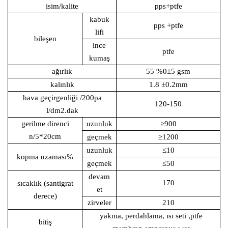
isim/kalite
pps+ptfe
kabuk
pps
+ptfe
lifi
bileşen
ince
ptfe
kumaş
ağırlık
55
%0±5
gsm
kalınlık
1.
8
±0.2mm
hava geçirgenliği
/200pa
120-150
l/dm2.dak
gerilme direnci
uzunluk
≥
9
00
n/5*20cm
geçmek
≥1
2
00
uzunluk
≤
10
kopma uzaması
%
geçmek
≤50
devam
1
7
0
sıcaklık
(santigrat
et
derece)
zirveler
21
0
yakma, perdahlama, ısı seti
,ptfe
bitiş