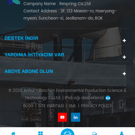
Company Name : Respring Co.,Ltd
Contact Address : 3F, 133 Maean-ro, Haeryong-
myeon, Suncheon-si, Jeollanam-do, ROK
DESTEK INDIR
YARDIMA IHTIYACIM VAR
ABDYE ABONE OLUN
© 2026 Anhui Yuanchen Environmental Production Science &
Technology Co,Ltd. |
IPv6 ağı desteklendi
BLOG
|
SITE HARITASI
|
XML
|
PRIVACY POLICY