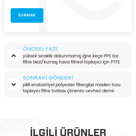
ÖNCEKI YAZI
yüksek sıcaklık dokunmamış iğne keçe PPS toz
filtre bezi/kumaş hava filtresi toplayıcı için PTFE
membranlı
SONRAKI GÖNDERI
pilili endüstriyel polyester fiberglas maden tozu
toplayıcı filtre torbası çimento cevheri demir
çimento sanayi filtre torbaları
ILGILI ÜRÜNLER