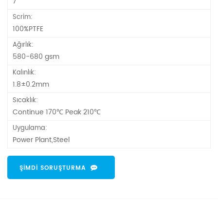
7
Scrim:
100%PTFE
Ağırlık:
580-680 gsm
Kalınlık:
1.8±0.2mm
Sıcaklık:
Continue 170℃ Peak 210℃
Uygulama:
Power Plant,Steel
ŞIMDI SORUŞTURMA