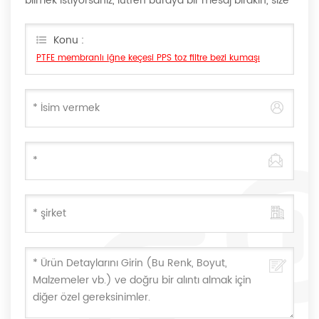
bilmek istiyorsanız, lütfen buraya bir mesaj bırakın, size
en kısa sürede cevap vereceğiz Can.
Konu :
PTFE membranlı iğne keçesi PPS toz filtre bezi kumaşı