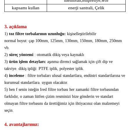
membran,emprenye,wor
kapsamı kullan
enerji santrali,
Çelik
3. açıklama
1)
toz filtre torbalarının uzunluğu:
kişiselleştirilebilir
normal boyut: çap 100mm, 125mm, 130mm, 150mm, 180mm, 250mm
vb.
2)
süreç yöntemi
: otomatik dikiş veya kaynaklı
3)
ürün
işlem detayları:
aşınma direnci sağlamak için çift dip ve
takviye. dikiş ipliği: PTFE iplik, polyester iplik.
4)
inceleme
: filtre torbaları ulusal standartlara, endüstri standartlarına ve
kurumsal standartlara. uygun olacaktır.
5) ben
f senin isteğin
Ired filtre torbası her zamanki filtre torbasından
farklıdır, o zaman lütfen çizim resminizi bize gönderin ve standart
olmayan filtre torbasını da ürettiğimiz için ihtiyacınız olan malzemeyi
seçin.
4. avantajlarımız: