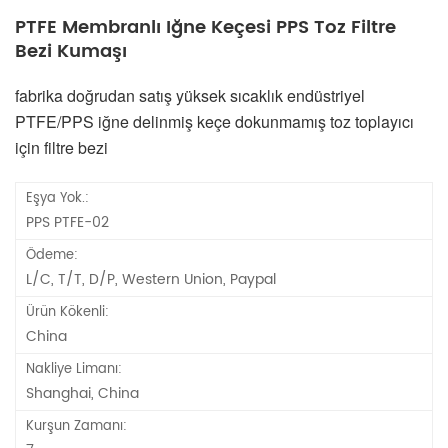
PTFE Membranlı Iğne Keçesi PPS Toz Filtre
Bezi Kumaşı
fabrika doğrudan satış yüksek sıcaklık endüstriyel
PTFE/PPS iğne delinmiş keçe dokunmamış toz toplayıcı
için filtre bezi
Eşya Yok.:
PPS PTFE-02
Ödeme:
L/C, T/T, D/P, Western Union, Paypal
Ürün Kökenli:
China
Nakliye Limanı:
Shanghai, China
Kurşun Zamanı: