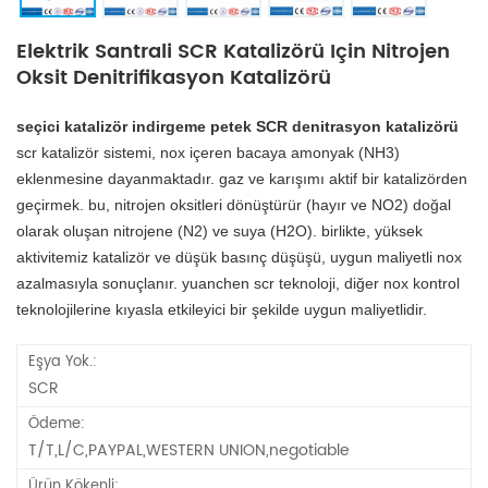
Elektrik Santrali SCR Katalizörü Için Nitrojen
Oksit Denitrifikasyon Katalizörü
seçici katalizör indirgeme petek SCR denitrasyon katalizörü
scr katalizör sistemi, nox içeren bacaya amonyak (NH3)
eklenmesine dayanmaktadır.
gaz ve karışımı aktif bir katalizörden
geçirmek. bu, nitrojen oksitleri dönüştürür (hayır
ve NO2) doğal
olarak oluşan nitrojene (N2) ve suya (H2O). birlikte, yüksek
aktivitemiz
katalizör ve düşük basınç düşüşü, uygun maliyetli nox
azalmasıyla sonuçlanır. yuanchen scr
teknoloji, diğer nox kontrol
teknolojilerine kıyasla etkileyici bir şekilde uygun maliyetlidir.
Eşya Yok.:
SCR
Ödeme:
T/T,L/C,PAYPAL,WESTERN UNION,negotiable
Ürün Kökenli: