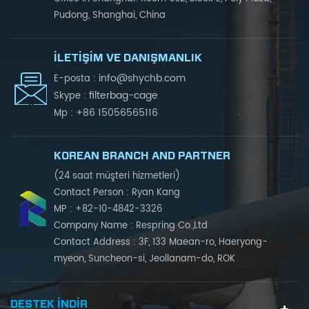
Pudong, Shanghai, China
İLETIŞIM VE DANIŞMANLIK
info@shychb.com
E-posta :
filterbag-cage
Skype :
+86 15056565116
Mp :
KOREAN BRANCH AND PARTNER
(24 saat müşteri hizmetleri)
Contact Person : Ryan Kang
MP : +82-10-4842-3326
Company Name : Respring Co.,Ltd
Contact Address : 3F, 133 Maean-ro, Haeryong-
myeon, Suncheon-si, Jeollanam-do, ROK
DESTEK INDIR