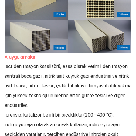
A
uygulamalar
 scr denitrasyon katalizörü, esas olarak verimli denitrasyon 
santrali baca gazı , nitrik asit kuyruk gazı endüstrisi ve nitrik 
asit tesisi , nitrat tesisi , çelik fabrikası , kimyasal atık yakma 
için yüksek teknoloji ürünlerine aittir. gübre tesisi ve diğer 
endüstriler.
 prensip: katalizör belirli bir sıcaklıkta (200--400 °C), 
indirgeyici ajan olarak amonyak kullanan, indirgeyici ajan 
seçiciden yararlanır, tercihen endüstriyel nitrojen oksit 