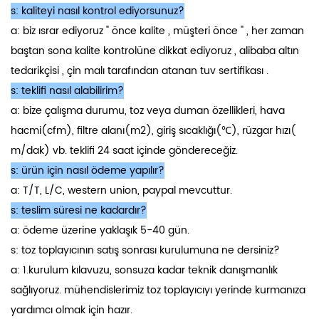
s: kaliteyi nasıl kontrol ediyorsunuz?
a: biz ısrar ediyoruz " önce kalite , müşteri önce " , her zaman
baştan sona kalite kontrolüne dikkat ediyoruz , alibaba altın
tedarikçisi , çin malı tarafından atanan tuv sertifikası .
s: teklifi nasıl alabilirim?
a: bize çalışma durumu, toz veya duman özellikleri, hava
hacmi(cfm), filtre alanı(m2), giriş sıcaklığı(℃), rüzgar hızı(
m/dak) vb. teklifi 24 saat içinde göndereceğiz.
s: ürün için nasıl ödeme yapılır?
a: T/T, L/C, western union, paypal mevcuttur.
s: teslim süresi ne kadardır?
a: ödeme üzerine yaklaşık 5-40 gün.
s: toz toplayıcının satış sonrası kurulumuna ne dersiniz?
a: 1.kurulum kılavuzu, sonsuza kadar teknik danışmanlık
sağlıyoruz. mühendislerimiz toz toplayıcıyı yerinde kurmanıza
yardımcı olmak için hazır.