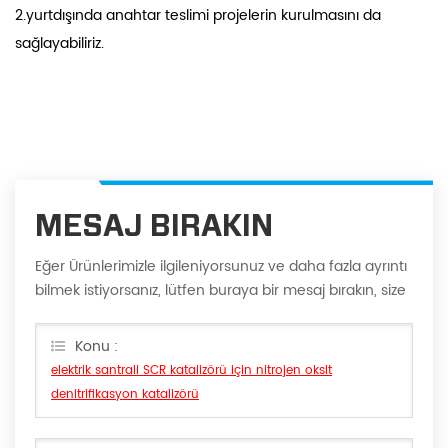
2.yurtdışında anahtar teslimi projelerin kurulmasını da
sağlayabiliriz.
MESAJ BIRAKIN
Eğer Ürünlerimizle ilgileniyorsunuz ve daha fazla ayrıntı
bilmek istiyorsanız, lütfen buraya bir mesaj bırakın, size
en kısa sürede cevap vereceğiz Can.
Konu :
elektrik santrali SCR katalizörü için nitrojen oksit
denitrifikasyon katalizörü