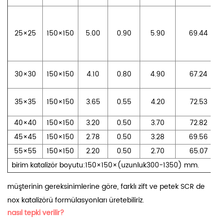
25×25
150×150
5.00
0.90
5.90
69.44
30×30
150×150
4.10
0.80
4.90
67.24
35×35
150×150
3.65
0.55
4.20
72.53
40×40
150×150
3.20
0.50
3.70
72.82
45×45
150×150
2.78
0.50
3.28
69.56
55×55
150×150
2.20
0.50
2.70
65.07
birim katalizör boyutu:150×150×(uzunluk300-1350) mm.
müşterinin gereksinimlerine göre, farklı zift ve petek SCR de
nox katalizörü formülasyonları üretebiliriz.
nasıl tepki verilir?