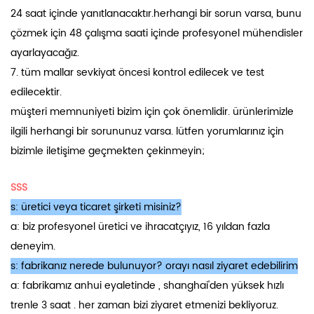
24 saat içinde yanıtlanacaktır.herhangi bir sorun varsa, bunu
çözmek için 48 çalışma saati içinde profesyonel mühendisler
ayarlayacağız.
7. tüm mallar sevkiyat öncesi kontrol edilecek ve test
edilecektir.
müşteri memnuniyeti bizim için çok önemlidir. ürünlerimizle
ilgili herhangi bir sorununuz varsa. lütfen yorumlarınız için
bizimle iletişime geçmekten çekinmeyin;
SSS
s: üretici veya ticaret şirketi misiniz?
a: biz profesyonel üretici ve ihracatçıyız, 16 yıldan fazla
deneyim.
s: fabrikanız nerede bulunuyor? orayı nasıl ziyaret edebilirim
a: fabrikamız anhui eyaletinde , shanghai'den yüksek hızlı
trenle 3 saat . her zaman bizi ziyaret etmenizi bekliyoruz.