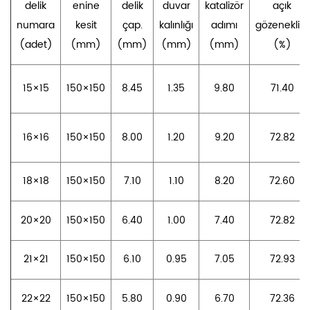
delik
enine
delik
duvar
katalizör
açık
numara
kesit
çap.
kalınlığı
adımı
gözeneklilik
(adet)
(mm)
(mm)
(mm)
(mm)
(%)
15×15
150×150
8.45
1.35
9.80
71.40
16×16
150×150
8.00
1.20
9.20
72.82
18×18
150×150
7.10
1.10
8.20
72.60
20×20
150×150
6.40
1.00
7.40
72.82
21×21
150×150
6.10
0.95
7.05
72.93
22×22
150×150
5.80
0.90
6.70
72.36