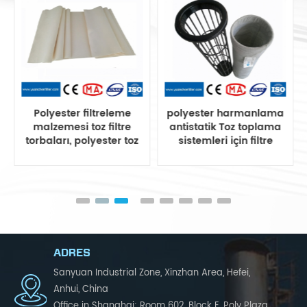
Polyester filtreleme
polyester harmanlama
malzemesi toz filtre
antistatik Toz toplama
torbaları, polyester toz
sistemleri için filtre
filtre torbası
torbası
ADRES
Sanyuan Industrial Zone, Xinzhan Area, Hefei,
Anhui, China
Office in Shanghai: Room 602, Block E, Poly Plaza,