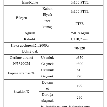
İsim/Kalite
%100 PTFE
Kabuk
%100 PTFE
Elyafı
Bileşen
ince
PTFE
kumaş
Ağırlık
750±8%gsm
Kalınlık
1,1±0,2 mm
Hava geçirgenliği
/200Pa
70-120
L/dm2.dak
Gerilme direnci
Uzunluk
≥650
N/5*20CM
Geçmek
≥600
Uzunluk
≤15
kopma uzaması
%
Geçmek
≤20
Devam
260
et
Sıcaklık
℃
Doruğa
280
ulaşmak
Isı Stabilizasyonu, Kalenderleme,