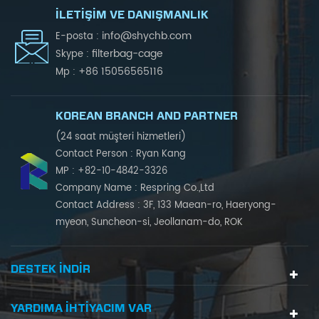
İLETIŞIM VE DANIŞMANLIK
info@shychb.com
E-posta :
filterbag-cage
Skype :
+86 15056565116
Mp :
KOREAN BRANCH AND PARTNER
(24 saat müşteri hizmetleri)
Contact Person : Ryan Kang
MP : +82-10-4842-3326
Company Name : Respring Co.,Ltd
Contact Address : 3F, 133 Maean-ro, Haeryong-
myeon, Suncheon-si, Jeollanam-do, ROK
DESTEK INDIR
YARDIMA IHTIYACIM VAR