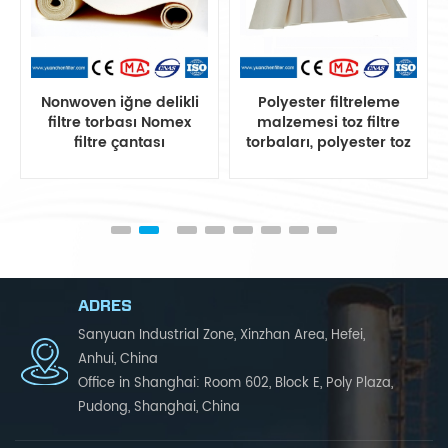
Polyester filtreleme
polyester harmanlama
malzemesi toz filtre
antistatik Toz toplama
torbaları, polyester toz
sistemleri için filtre
filtre torbası
torbası
ADRES
Sanyuan Industrial Zone, Xinzhan Area, Hefei,
Anhui, China
Office in Shanghai: Room 602, Block E, Poly Plaza,
Pudong, Shanghai, China