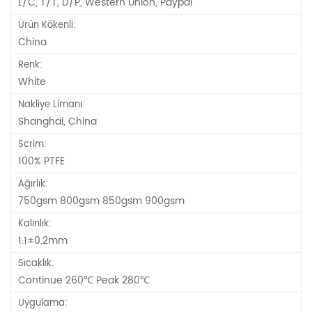
L/C, T/T, D/P, Western Union, Paypal
Ürün Kökenli:
China
Renk:
White
Nakliye Limanı:
Shanghai, China
Scrim:
100% PTFE
Ağırlık:
750gsm 800gsm 850gsm 900gsm
Kalınlık:
1.1±0.2mm
Sıcaklık:
Continue 260℃ Peak 280℃
Uygulama: