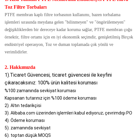
Toz Filtre Torbaları
PTFE membran kaplı filtre torbasının kullanımı, bazen torbalama
işlemleri sırasında meydana gelen "bilinmeyen" ve "öngörülemeyen"
değişikliklerden bir dereceye kadar koruma sağlar, PTFE membran çoğu
örnektir, filtre ortamı için en iyi ekonomik seçimdir, genişletilmiş Birçok
endüstriyel operasyon, Toz ve duman toplamada çok yönlü ve
verimlidirler.
2. Hakkımızda
1).Ticaret Güvencesi, ticaret güvencesi ile keyfini
çıkaracaksınız: 100% ürün kalitesi koruması
%100 zamanında sevkiyat koruması
Kapsanan tutarınız için %100 ödeme koruması
2). Altın tedarikçisi
3). Alibaba.com üzerinden işlemleri kabul ediyoruz; çevrimdışı PO
4). Ödeme koruması
5). zamanında sevkiyat
6). toptan düşük MOQS