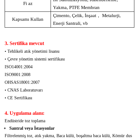
Fi
az
Yakma, PTFE Membran
Çimento, Çelik, İnşaat
，
Metalurji,
Kapsamı Kullan
Enerji Santrali, vb
3. Sertifika mevcut
• Tehlikeli atık yönetimi lisansı
• Çevre yönetim sistemi sertifikası
ISO14001:2004
ISO9001:2008
OHSAS18001:2007
• CNAS Laboratuvarı
• CE Sertifikası
4. Uygulama alanı:
Endüstride toz toplama
Santral veya İstasyonlar
Filtrelenmiş toz, atık yakma, Baca külü, boşaltma baca külü, Kömür dus