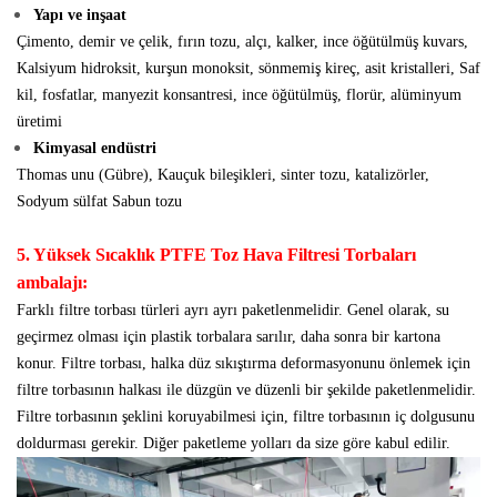
Yapı ve inşaat
Çimento, demir ve çelik, fırın tozu, alçı, kalker, ince öğütülmüş kuvars,
Kalsiyum hidroksit, kurşun monoksit, sönmemiş kireç, asit kristalleri, Saf
kil, fosfatlar, manyezit konsantresi, ince öğütülmüş, florür,
alüminyum
üretimi
Kimyasal endüstri
Thomas unu (Gübre), Kauçuk bileşikleri, sinter tozu, katalizörler,
Sodyum sülfat
Sabun tozu
5. Yüksek Sıcaklık PTFE Toz Hava Filtresi Torbaları
ambalajı:
Farklı filtre torbası türleri ayrı ayrı paketlenmelidir. Genel olarak, su
geçirmez olması için plastik torbalara sarılır, daha sonra bir kartona
konur. Filtre torbası, halka düz sıkıştırma deformasyonunu önlemek için
filtre torbasının halkası ile düzgün ve düzenli bir şekilde paketlenmelidir.
Filtre torbasının şeklini koruyabilmesi için, filtre torbasının iç dolgusunu
doldurması gerekir. Diğer paketleme yolları da size göre kabul edilir.