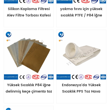
Silikon Kaplama Filtresi
yakma fırını için yüksek
Alev Filtre Torbası Kafesi
sıcaklık PTFE / P84 İğne
keçe toz filtre torbası
Yüksek Sıcaklık P84 iğne
Endonezya'da Yüksek
delinmiş keçe çimento toz
Sıcaklık PPS Toz Hava
toplayıcı Filtre Torbası Bezi
Filtresi Torbaları