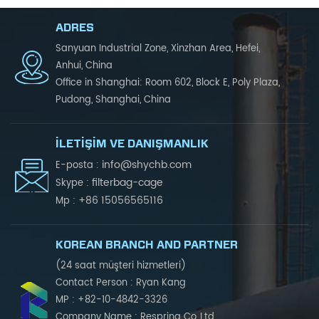
ADRES
Sanyuan Industrial Zone, Xinzhan Area, Hefei,
Anhui, China
Office in Shanghai: Room 602, Block E, Poly Plaza,
Pudong, Shanghai, China
İLETIŞIM VE DANIŞMANLIK
info@shychb.com
E-posta :
filterbag-cage
Skype :
+86 15056565116
Mp :
KOREAN BRANCH AND PARTNER
(24 saat müşteri hizmetleri)
Contact Person : Ryan Kang
MP : +82-10-4842-3326
Company Name : Respring Co.,Ltd