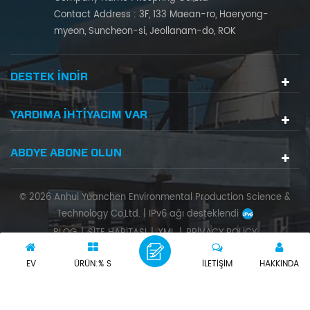
Contact Address : 3F, 133 Maean-ro, Haeryong-
myeon, Suncheon-si, Jeollanam-do, ROK
DESTEK INDIR
YARDIMA IHTIYACIM VAR
ABDYE ABONE OLUN
© 2026 Anhui Yuanchen Environmental Production Science &
Technology Co,Ltd. |
IPv6 ağı desteklendi
BLOG
|
SITE HARITASI
|
XML
|
PRIVACY POLICY
EV
ÜRÜN:% S
İLETIŞIM
HAKKINDA