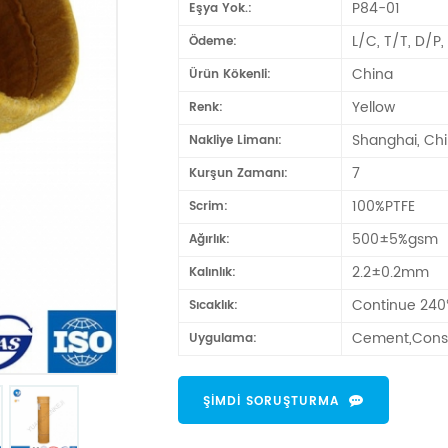
P84-01
Eşya Yok.:
L/C, T/T, D/P
Ödeme:
China
Ürün Kökenli:
Yellow
Renk:
Shanghai, Ch
Nakliye Limanı:
7
Kurşun Zamanı:
100%PTFE
Scrim:
500±5%gsm
Ağırlık:
2.2±0.2mm
Kalınlık:
Continue 24
Sıcaklık:
Cement,Const
Uygulama:
ŞIMDI SORUŞTURMA