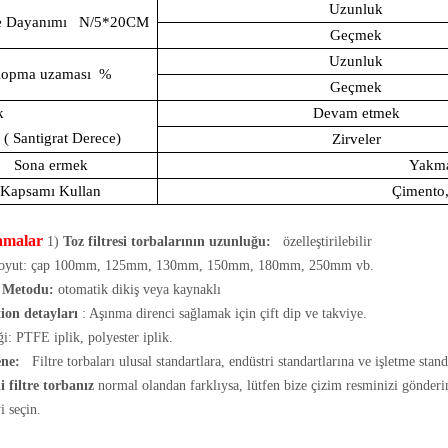
Uzunluk
e Dayanımı
N/5*20CM
Geçmek
Uzunluk
opma uzaması
%
Geçmek
ık
Devam etmek
Santigrat Derece)
Zirveler
Sona ermek
Yakma
Kapsamı Kullan
Çimento, 
lamalar
1)
Toz filtresi torbalarının uzunluğu:
özelleştirilebilir
oyut: çap 100mm, 125mm, 130mm, 150mm, 180mm, 250mm vb.
s Metodu:
otomatik dikiş veya kaynaklı
ion detayları
: Aşınma direnci sağlamak için çift dip ve takviye.
ği: PTFE iplik, polyester iplik.
ne:
Filtre torbaları ulusal standartlara, endüstri standartlarına ve işletme stand
i filtre torbanız
normal olandan farklıysa, lütfen bize çizim resminizi gönderin 
 seçin.