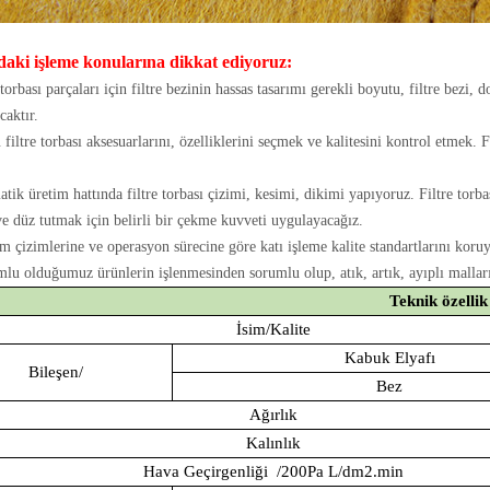
daki işleme konularına dikkat ediyoruz:
 torbası parçaları için filtre bezinin hassas tasarımı gerekli boyutu, filtre be
caktır.
filtre torbası aksesuarlarını, özelliklerini seçmek ve kalitesini kontrol etmek. Fi
tik üretim hattında filtre torbası çizimi, kesimi, dikimi yapıyoruz. Filtre tor
ve düz tutmak için belirli bir çekme kuvveti uygulayacağız.
m çizimlerine ve operasyon sürecine göre katı işleme kalite standartlarını koruyo
lu olduğumuz ürünlerin işlenmesinden sorumlu olup, atık, artık, ayıplı malları 
Teknik özellik
İsim/Kalite
Kabuk Elyafı
Bileşen/
Bez
Ağırlık
Kalınlık
Hava Geçirgenliği
/200Pa L/dm2.min