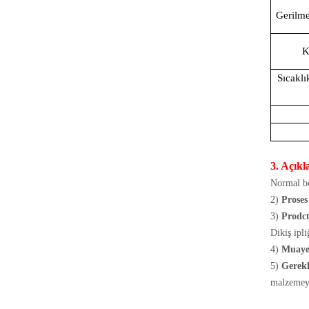
Gerilm
K
Sıcakl
( 
3. Açık
Normal b
2)
Prose
3)
Prodct
Dikiş ipli
4)
Muaye
5)
Gerekl
malzemeyi