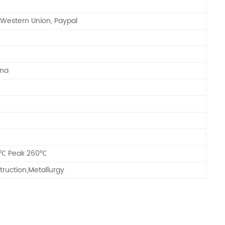
, Western Union, Paypal
ina
0℃ Peak 260℃
ruction,Metallurgy