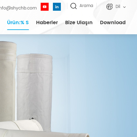
Arama
Dil
info@shychb.com
Ürün:% S
Haberler
Bize Ulaşın
Download