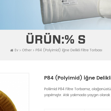
ÜRÜN:% S
Ev
Other
P84 (Polyimid) İğne Delikli Filtre Torbası
P84 (Polyimid) İğne Delikli
Poliimid P84 Filtre Torbamız, olağanüstü 
yapılmıştır. Atık yakmada yaygın olarak ku