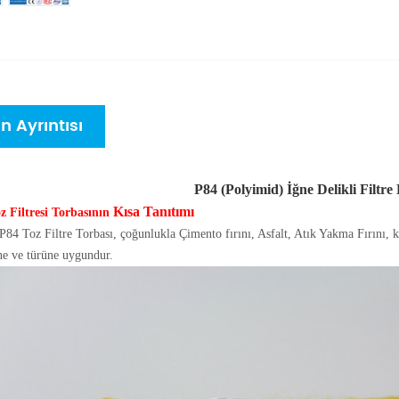
n Ayrıntısı
P84 (Polyimid) İğne Delikli Filtre 
Kısa Tanıtımı
z Filtresi Torbasının
P84 Toz Filtre Torbası, çoğunlukla Çimento fırını, Asfalt, Atık Yakma Fırını, k
ine ve türüne uygundur.