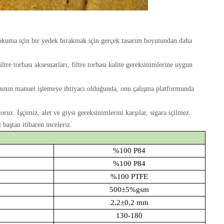
zi, dokuma için bir yedek bırakmak için gerçek tasarım boyutundan daha
ltre torbası aksesuarları, filtre torbası kalite gereksinimlerine uygun
basının manuel işlemeye ihtiyacı olduğunda, onu çalışma platformunda
ruz. İşçimiz, alet ve giysi gereksinimlerini karşılar, sigara içilmez.
baştan itibaren inceleriz.
%100 P84
%100 P84
%100 PTFE
500±5%gsm
2,2±0,2 mm
130-180