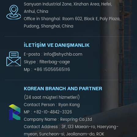
Sanyuan Industrial Zone, Xinzhan Area, Hefei,
Anhui, China
Office in Shanghai: Room 602, Block E, Poly Plaza,
Pudong, Shanghai, China
İLETIŞIM VE DANIŞMANLIK
info@shychb.com
E-posta :
filterbag-cage
Skype :
+86 15056565116
Mp :
KOREAN BRANCH AND PARTNER
(24 saat müşteri hizmetleri)
Contact Person : Ryan Kang
MP : +82-10-4842-3326
Company Name : Respring Co.,Ltd
Contact Address : 3F, 133 Maean-ro, Haeryong-
myeon, Suncheon-si, Jeollanam-do, ROK