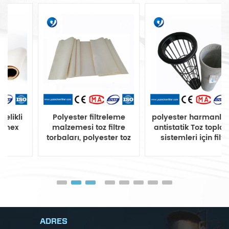
Polyester filtreleme
polyester harmanlama
malzemesi toz filtre
antistatik Toz toplama
torbaları, polyester toz
sistemleri için filtre
filtre torbası
torbası
ADRES