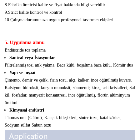
8.Fabrika üreticisi kalite ve fiyat hakkında bilgi verebilir
9.Strict kalite kontrol ve kontrol
10.Çalışma durumunuza uygun profesyonel tasarımcı ekipleri
5. Uygulama alanı:
Endüstride toz toplama
Santral veya İstasyonlar
Filtrelenmiş toz, atık yakma, Baca külü, boşaltma baca külü, Kömür dus
Yapı ve inşaat
Çimento, demir ve çelik, fırın tozu, alçı, kalker, ince öğütülmüş kuvars,
Kalsiyum hidroksit, kurşun monoksit, sönmemiş kireç, asit kristalleri, Saf
kil, fosfatlar, manyezit konsantresi, ince öğütülmüş, florür,
alüminyum
üretimi
Kimyasal endüstri
Thomas unu (Gübre), Kauçuk bileşikleri, sinter tozu, katalizörler,
Sodyum sülfat
Sabun tozu