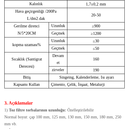
Kalınlık
1,7±0,2 mm
Hava geçirgenliği
/200Pa
20-50
L/dm2.dak
Uzunluk
Gerilme direnci
≥900
N/5*20CM
Geçmek
≥1200
Uzunluk
≤30
kopma uzaması
%
Geçmek
≤50
Devam
Sıcaklık
(Santigrat
160
et
Derecesi)
zirveler
190
Bitiş
Singeing, Kalenderleme, Isı ayarı
Kapsamı Kullan
Çimento, Çelik, İnşaat, Metalurji
3. Açıklamalar
1)
Toz filtre torbalarının uzunluğu:
Özelleştirilebilir
Normal boyut: çap 100 mm, 125 mm, 130 mm, 150 mm, 180 mm, 250
mm vb.