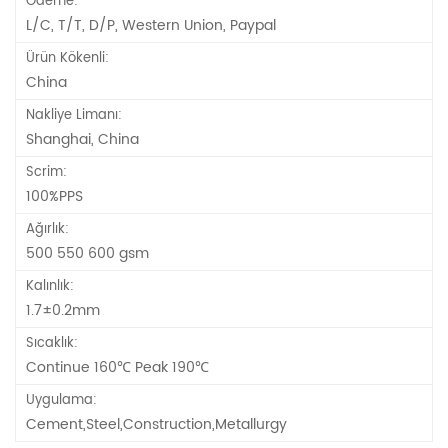
Ödeme:
L/C, T/T, D/P, Western Union, Paypal
Ürün Kökenli:
China
Nakliye Limanı:
Shanghai, China
Scrim:
100%PPS
Ağırlık:
500 550 600 gsm
Kalınlık:
1.7±0.2mm
Sıcaklık:
Continue 160℃ Peak 190℃
Uygulama:
Cement,Steel,Construction,Metallurgy