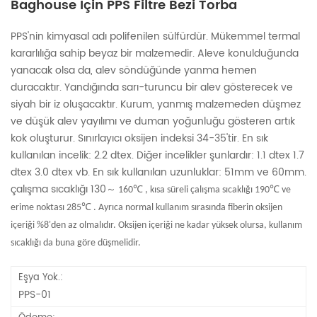
Baghouse Için PPS Filtre Bezi Torba
PPS'nin kimyasal adı polifenilen sülfürdür. Mükemmel termal
kararlılığa sahip beyaz bir malzemedir. Aleve konulduğunda
yanacak olsa da, alev söndüğünde yanma hemen
duracaktır. Yandığında sarı-turuncu bir alev gösterecek ve
siyah bir iz oluşacaktır. Kurum, yanmış malzemeden düşmez
ve düşük alev yayılımı ve duman yoğunluğu gösteren artık
kok oluşturur. Sınırlayıcı oksijen indeksi 34-35'tir. En sık
kullanılan incelik: 2.2 dtex. Diğer incelikler şunlardır: 1.1 dtex 1.7
dtex 3.0 dtex vb. En sık kullanılan uzunluklar: 51mm ve 60mm.
çalışma sıcaklığı 130
～
℃
℃
160
, kısa süreli çalışma sıcaklığı 190
ve
℃
erime noktası 285
. Ayrıca normal kullanım sırasında fiberin oksijen
içeriği %8'den az olmalıdır. Oksijen içeriği ne kadar yüksek olursa, kullanım
sıcaklığı da buna göre düşmelidir.
Eşya Yok.:
PPS-01