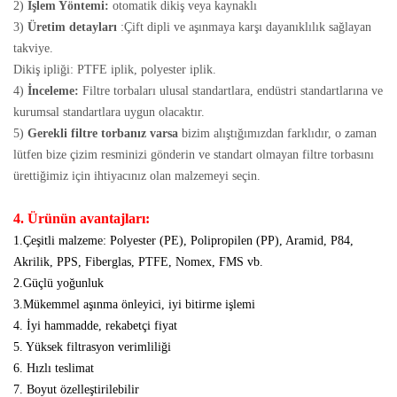
2)
İşlem Yöntemi:
otomatik dikiş veya kaynaklı
3)
Üretim detayları
:Çift dipli ve aşınmaya karşı dayanıklılık sağlayan
takviye.
Dikiş ipliği: PTFE iplik, polyester iplik.
4)
İnceleme:
Filtre torbaları ulusal standartlara, endüstri standartlarına ve
kurumsal standartlara uygun olacaktır.
5)
Gerekli filtre torbanız varsa
bizim alıştığımızdan farklıdır, o zaman
lütfen bize çizim resminizi gönderin ve standart olmayan filtre torbasını
ürettiğimiz için ihtiyacınız olan malzemeyi seçin.
4. Ürünün avantajları:
1.Çeşitli malzeme: Polyester (PE), Polipropilen (PP), Aramid, P84,
Akrilik, PPS, Fiberglas, PTFE, Nomex, FMS vb.
2.Güçlü yoğunluk
3.Mükemmel aşınma önleyici, iyi bitirme işlemi
4. İyi hammadde, rekabetçi fiyat
5. Yüksek filtrasyon verimliliği
6. Hızlı teslimat
7. Boyut özelleştirilebilir