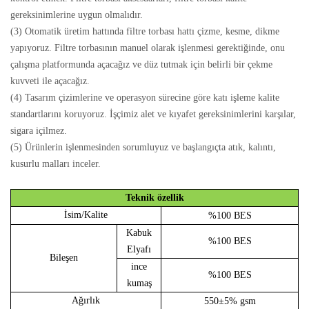
gereksinimlerine uygun olmalıdır.
(3) Otomatik üretim hattında filtre torbası hattı çizme, kesme, dikme
yapıyoruz. Filtre torbasının manuel olarak işlenmesi gerektiğinde, onu
çalışma platformunda açacağız ve düz tutmak için belirli bir çekme
kuvveti ile açacağız.
(4) Tasarım çizimlerine ve operasyon sürecine göre katı işleme kalite
standartlarını koruyoruz. İşçimiz alet ve kıyafet gereksinimlerini karşılar,
sigara içilmez.
(5) Ürünlerin işlenmesinden sorumluyuz ve başlangıçta atık, kalıntı,
kusurlu malları inceler.
Teknik özellik
İsim/Kalite
%100 BES
Kabuk
%100 BES
Elyafı
Bileşen
ince
%100 BES
kumaş
Ağırlık
550±5%
gsm