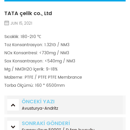
TATA çelik co., Ltd
JUN 15, 2021
Sıcaklık: 180-210 ℃
Toz Konsantrasyon: 1.321G / NM3
NOx Konsantresi: <730mg / NM3
Sox Konsantrasyon: <540mg / NM3
Mg / NM3H2O İçerik: 9-18%
Malzeme: PTFE / PTFE PTFE Membrance
Torba Ölçümü: 160 * 6500mm
ÖNCEKI YAZI
Avusturya-Andritz
SONRAKI GÖNDERI