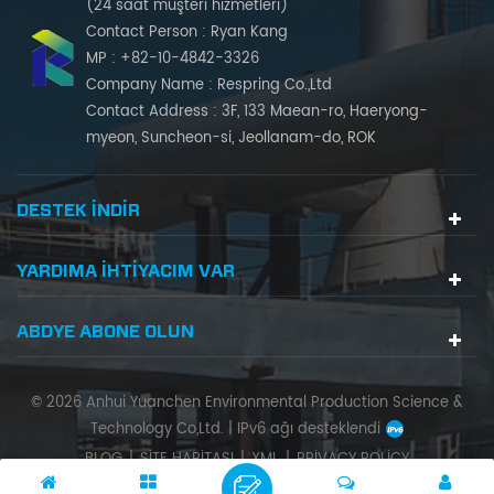
(24 saat müşteri hizmetleri)
Contact Person : Ryan Kang
MP : +82-10-4842-3326
Company Name : Respring Co.,Ltd
Contact Address : 3F, 133 Maean-ro, Haeryong-
myeon, Suncheon-si, Jeollanam-do, ROK
DESTEK INDIR
YARDIMA IHTIYACIM VAR
ABDYE ABONE OLUN
© 2026 Anhui Yuanchen Environmental Production Science &
Technology Co,Ltd. |
IPv6 ağı desteklendi
BLOG
|
SITE HARITASI
|
XML
|
PRIVACY POLICY