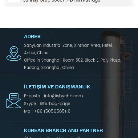
Sunnsy Grup 5000T / D fırın kuyruğu
ADRES
Sanyuan Industrial Zone, Xinzhan Area, Hefei,
Anhui, China
Office in Shanghai: Room 602, Block E, Poly Plaza,
Pudong, Shanghai, China
İLETIŞIM VE DANIŞMANLIK
info@shychb.com
E-posta :
filterbag-cage
Skype :
+86 15056565116
Mp :
KOREAN BRANCH AND PARTNER