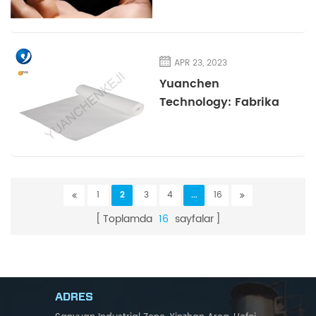
APR 23, 2023
Yuanchen
Technology: Fabrika
dumanı emisyonları
için yüksek kaliteli
PTFE filtre torbalarına
ihtiyaç vardır
1
2
3
4
...
16
Toplamda
16
sayfalar
ADRES