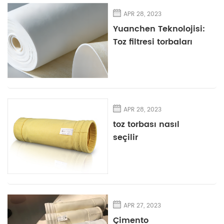
APR 28, 2023
Yuanchen Teknolojisi:
Toz filtresi torbaları
için genellikle hangi
fonksiyonel bitmiş
işlem yapılır?
APR 28, 2023
toz torbası nasıl
seçilir
APR 27, 2023
Çimento