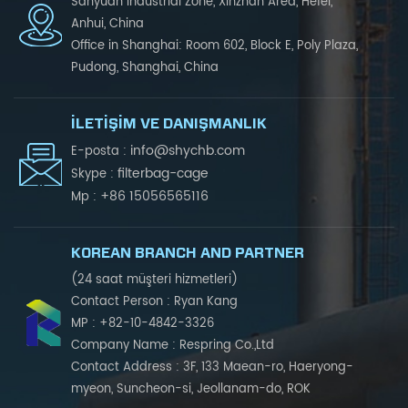
Sanyuan Industrial Zone, Xinzhan Area, Hefei,
Anhui, China
Office in Shanghai: Room 602, Block E, Poly Plaza,
Pudong, Shanghai, China
İLETIŞIM VE DANIŞMANLIK
info@shychb.com
E-posta :
filterbag-cage
Skype :
+86 15056565116
Mp :
KOREAN BRANCH AND PARTNER
(24 saat müşteri hizmetleri)
Contact Person : Ryan Kang
MP : +82-10-4842-3326
Company Name : Respring Co.,Ltd
Contact Address : 3F, 133 Maean-ro, Haeryong-
myeon, Suncheon-si, Jeollanam-do, ROK