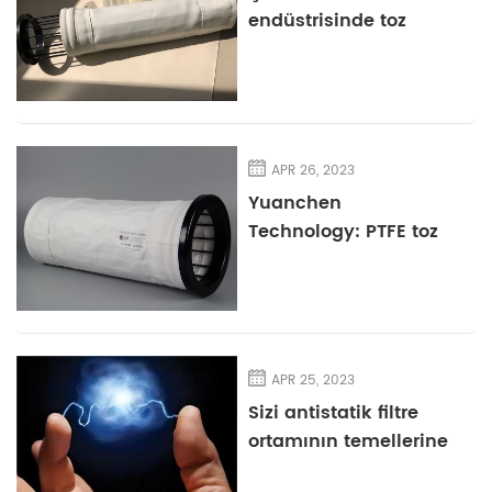
endüstrisinde toz
giderme için cam
elyaf filtre malzemesi
seçimi ve uygulaması
APR 26, 2023
Yuanchen
Technology: PTFE toz
filtresi torbalarının
mükemmel
performansının
analizi
APR 25, 2023
Sizi antistatik filtre
ortamının temellerine
götürmek